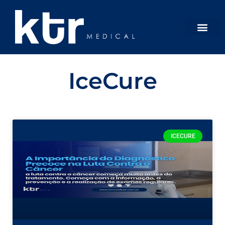
IceCure
ICECURE