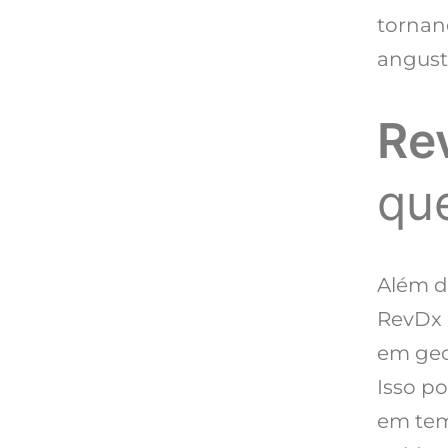
tornan
angust
Re
qu
Além d
RevDx 
em geo
Isso po
em tem