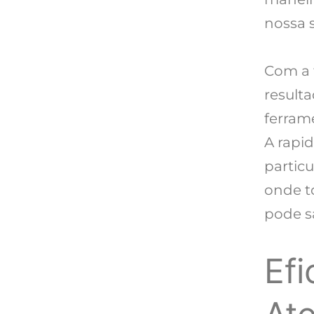
nossa 
Com a 
result
ferrame
A rapi
partic
onde t
pode sa
Efi