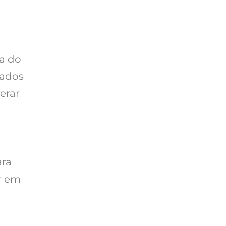
ia do
tados
erar
ara
r em