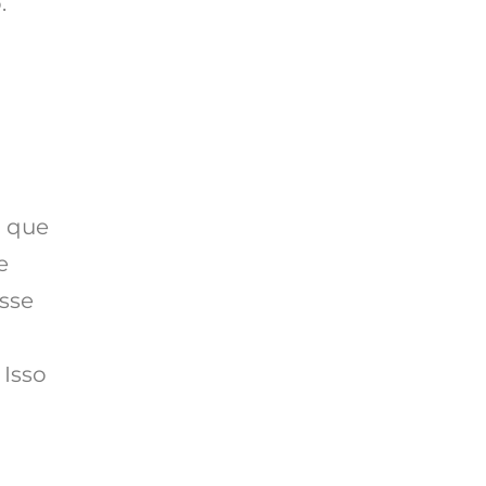
.
o que
e
sse
 Isso