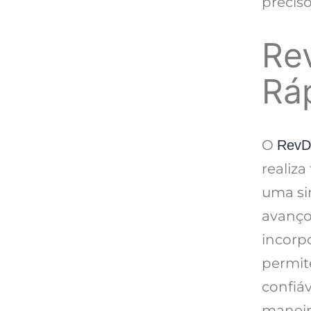
precis
Re
Rá
O
RevD
realiza
uma si
avanço
incorpo
permit
confiáv
maneir