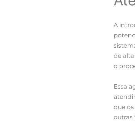
At
A intr
potenci
sistem
de alt
o proc
Essa a
atendi
que os
outras