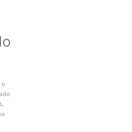
do
 o
eado
.
os