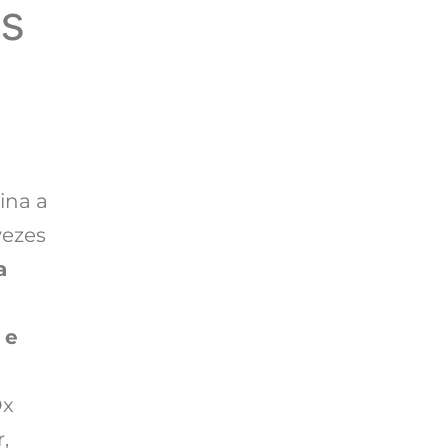
os
ina a
vezes
a
 e
Dx
,