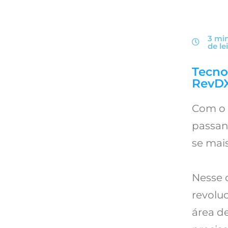
3 mi
de
le
Tecno
RevD
Com o 
passan
se mais
Nesse 
revolu
área d