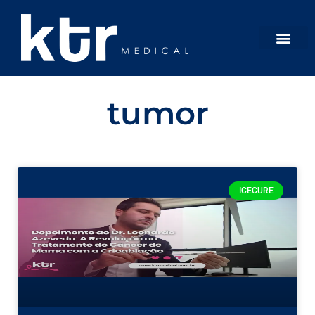
tumor
ICECURE