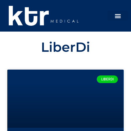
LiberDi
LIBERDI