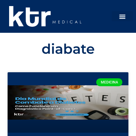
diabate
MEDICINA