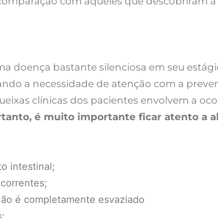
omparação com aqueles que descobriram a 
uma doença bastante silenciosa em seu estági
çando a necessidade de atenção com a preven
queixas clínicas dos pacientes envolvem a oc
tanto, é muito importante ficar atento a a
o intestinal;
ecorrentes;
 não é completamente esvaziado
;