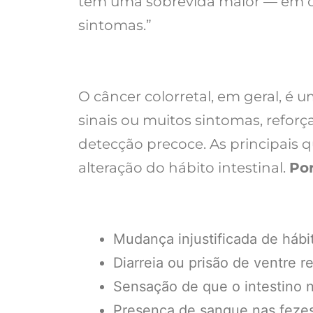
têm uma sobrevida maior — em c
sintomas.”
O câncer colorretal, em geral, é 
sinais ou muitos sintomas, refor
detecção precoce. As principais 
alteração do hábito intestinal.
Por
Mudança injustificada de hábit
Diarreia ou prisão de ventre r
Sensação de que o intestino
Presença de sangue nas fezes