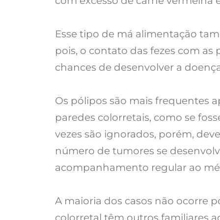
com excesso de carne vermelha e
Esse tipo de má alimentação tam
pois, o contato das fezes com as
chances de desenvolver a doença 
Os pólipos são mais frequentes a
paredes colorretais, como se fos
vezes são ignorados, porém, deve
número de tumores se desenvolve 
acompanhamento regular ao médi
A maioria dos casos não ocorre p
colorretal têm outros familiares