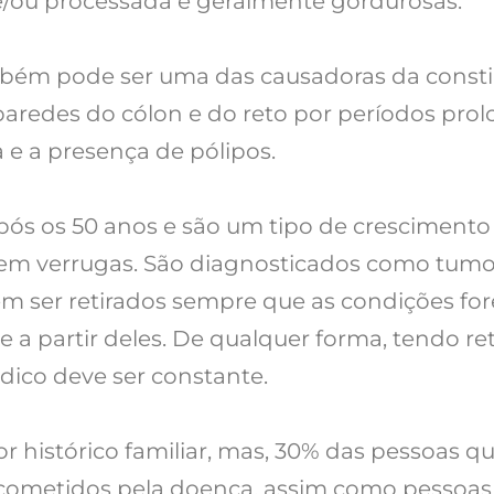
/ou processada e geralmente gordurosas.
bém pode ser uma das causadoras da constip
 paredes do cólon e do reto por períodos pr
e a presença de pólipos.
pós os 50 anos e são um tipo de crescimento
sem verrugas. São diagnosticados como tumor
m ser retirados sempre que as condições fo
a partir deles. De qualquer forma, tendo ret
co deve ser constante.
or histórico familiar, mas, 30% das pessoas 
 acometidos pela doença, assim como pessoas