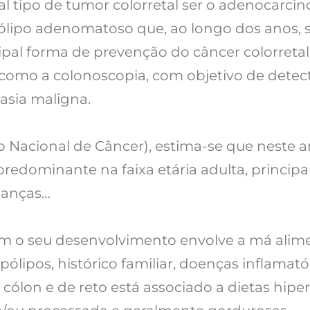
pal tipo de tumor colorretal ser o adenocarc
pólipo adenomatoso que, ao longo dos anos, s
cipal forma de prevenção do câncer colorretal
omo a colonoscopia, com objetivo de detectar
asia maligna.
o Nacional de Câncer), estima-se que neste 
predominante na faixa etária adulta, principa
ianças…
iam o seu desenvolvimento envolve a má alim
pólipos, histórico familiar, doenças inflamatór
cólon e de reto está associado a dietas hiper