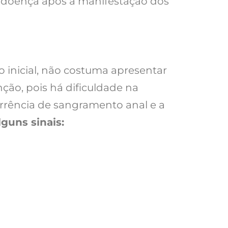
doença após a manifestação dos
o inicial, não costuma apresentar
ção, pois há dificuldade na
orrência de sangramento anal e a
lguns sinais: