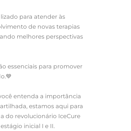
lizado para atender às
olvimento de novas terapias
nando melhores perspectivas
ão essenciais para promover
o.💙
 você entenda a importância
rtilhada, estamos aqui para
a do revolucionário IceCure
gio inicial I e II.